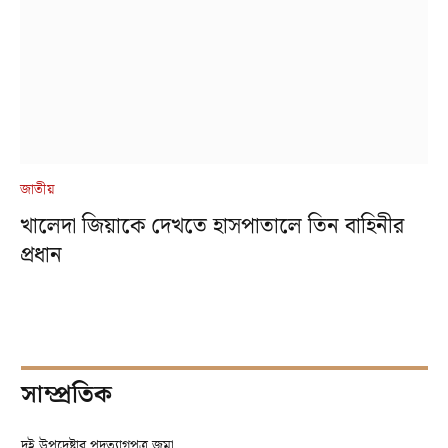
জাতীয়
খালেদা জিয়াকে দেখতে হাসপাতালে তিন বাহিনীর
প্রধান
সাম্প্রতিক
দুই উপদেষ্টার পদত্যাগপত্র জমা