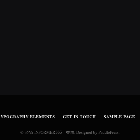
TYPOGRAPHY ELEMENTS
GET IN TOUCH
SAMPLE PAGE
© ২০২৬ INFORMER365 | বাংলা. Designed by PaddlePress.