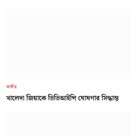
জাতীয়
খালেদা জিয়াকে ভিভিআইপি ঘোষণার সিদ্ধান্ত